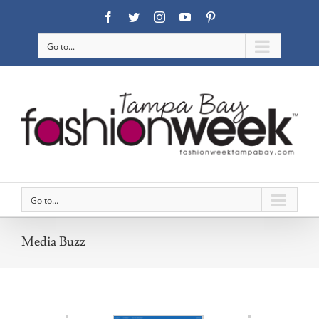
Facebook
Twitter
Instagram
YouTube
Pinterest
Go to...
Go to...
Media Buzz